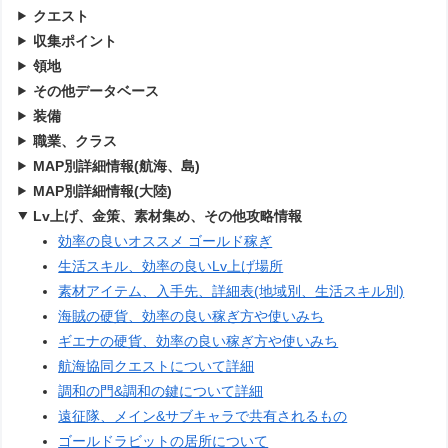
クエスト
収集ポイント
領地
その他データベース
装備
職業、クラス
MAP別詳細情報(航海、島)
MAP別詳細情報(大陸)
Lv上げ、金策、素材集め、その他攻略情報
効率の良いオススメ ゴールド稼ぎ
生活スキル、効率の良いLv上げ場所
素材アイテム、入手先、詳細表(地域別、生活スキル別)
海賊の硬貨、効率の良い稼ぎ方や使いみち
ギエナの硬貨、効率の良い稼ぎ方や使いみち
航海協同クエストについて詳細
調和の門&調和の鍵について詳細
遠征隊、メイン&サブキャラで共有されるもの
ゴールドラビットの居所について