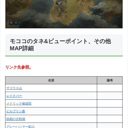
モココのタネ&ビューポイント、その他
MAP詳細
リンク先参照。
名前
備考
ザゴラス山
レイクバー
メドリック修道院
ビルブリン森
鉄鎖の古戦場
グレーハンマー鉱山