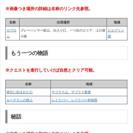
※画像つき場所の詳細は名称のリンク先参照。
名称
出現場所
地域
ロブロ
グレーハンマー鉱山、出入り口、一つ右のエリア、上の袋
ビルブリン
ム
小路
森
もう一つの物語
※クエストを進行していけば自然とクリア可能。
名称
地域
碑石に刻まれた心
ザゴラス山、ザゴラス要塞
ルーテランの商人
レイクバー、レイクバー村南西
秘話