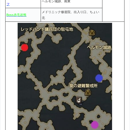
ヘルモン城跡、南東
フ
メドリニック修道院、出入り口、ちょい
Boss赤毛岩熊
北