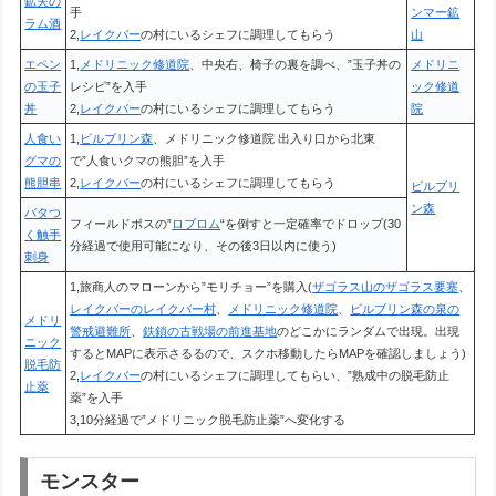
鉱夫の
手
ンマー鉱
ラム酒
2,
レイクバー
の村にいるシェフに調理してもらう
山
エペン
1,
メドリニック修道院
、中央右、椅子の裏を調べ、”玉子丼の
メドリニ
の玉子
レシピ”を入手
ック修道
丼
2,
レイクバー
の村にいるシェフに調理してもらう
院
人食い
1,
ビルブリン森
、メドリニック修道院 出入り口から北東
グマの
で”人食いクマの熊胆”を入手
熊胆串
2,
レイクバー
の村にいるシェフに調理してもらう
ビルブリ
ン森
バタつ
フィールドボスの”
ロブロム
“を倒すと一定確率でドロップ(30
く触手
分経過で使用可能になり、その後3日以内に使う)
刺身
1,旅商人のマローンから”モリチョー”を購入(
ザゴラス山のザゴラス要塞
、
レイクバーのレイクバー村
、
メドリニック修道院
、
ビルブリン森の泉の
メドリ
警戒避難所
、
鉄鎖の古戦場の前進基地
のどこかにランダムで出現。出現
ニック
するとMAPに表示さるるので、スクホ移動したらMAPを確認しましょう)
脱毛防
2,
レイクバー
の村にいるシェフに調理してもらい、”熟成中の脱毛防止
止薬
薬”を入手
3,10分経過で”メドリニック脱毛防止薬”へ変化する
モンスター