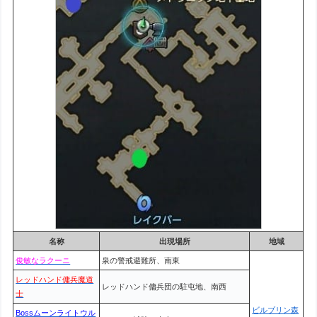
名称
出現場所
地域
俊敏なラクーニ
泉の警戒避難所、南東
レッドハンド傭兵魔道
レッドハンド傭兵団の駐屯地、南西
士
ビルブリン森
Bossムーンライトウル