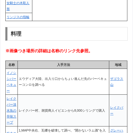
女騎士の木彫人
形
リンジスの指輪
料理
※画像つき場所の詳細は名称のリンク先参照。
名称
入手方法
地域
イノシ
シバー
エウディア大陸、出入り口からちょい進んだ先のバーベキュ
ザゴラス
ベキュ
ーコンロを調べる
山
ー
レイク
バー淡
レイクバ
水魚の
レイクバー村、雑貨商人イビエンから8,000シリングで購入
ー
辛味ス
ープ
1,MAP中央右、瓦礫を破壊して調べ、”開かないラム酒”を入
グレーハ