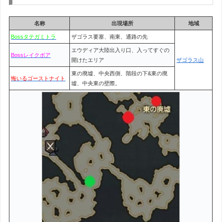
名称
出現場所
地域
Bossタテガミトラ
ザゴラス要塞、南東、通路の先
エウディア大陸出入り口、入ってすぐの
Bossレイクボア
開けたエリア
ザゴラス山
東の廃墟、中央西側、階段の下&東の廃
悔いるゴーストナイト
墟、中央東の壁際。