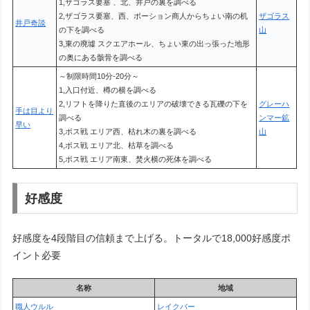
1,ザゴラス要塞 、北、井戸の裏を調べる
2,ザゴラス要塞、西、ポーション商人からちょい南の机
ザゴラス
井戸奇談
の下を調べる
山
3,東の廃墟 スクエアホール、ちょい東の出っ張った地形
の奥にある骸骨を調べる
～制限時間10分-20分～
1,入口付近、樽の横を調べる
2,リフトを降りた直後のエリアの破壊できる瓦礫の下を
グレーハ
手は目より
調べる
ンマー鉱
早い
3,ボス戦 エリア西、枯れ木の裏を調べる
山
4,ボス戦 エリア北、枯草を調べる
5,ボス戦 エリア南東、焚火横の死体を調べる
好感度
好感度を4段階目の信頼まで上げる。トータルで18,000好感度ポ
イント必要
名称
地域
職人ウルル
レイクバー