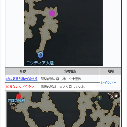
名称
出現場所
地域
精鋭襲撃部隊の補給兵
襲撃部隊の駐屯地、北東壁際
レイクバー
凶暴なレッドクラン
光輝の稜線、出入り口ちょい北