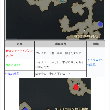
名称
出現場所
地域
Bossレッドポイズンホ
フレイヤード村、南東、開けたエリア
ッパー
メドリニック
レイクバー出入り口、繋がる道からちょ
カオスロック
修道院
い進んだ先
狂気の精霊
MAP中央、少し左下のエリア