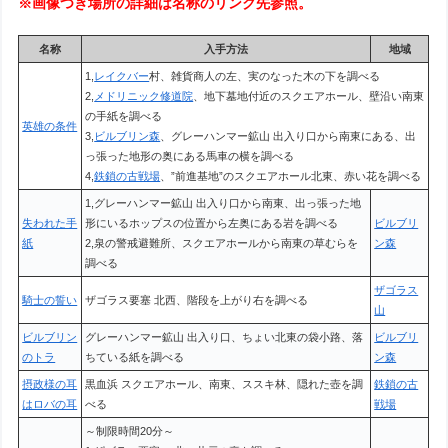
※画像つき場所の詳細は名称のリンク先参照。
名称
入手方法
地域
1,
レイクバー
村、雑貨商人の左、実のなった木の下を調べる
2,
メドリニック修道院
、地下墓地付近のスクエアホール、壁沿い南東
の手紙を調べる
英雄の条件
3,
ビルブリン森
、グレーハンマー鉱山 出入り口から南東にある、出
っ張った地形の奥にある馬車の横を調べる
4,
鉄鎖の古戦場
、”前進基地”のスクエアホール北東、赤い花を調べる
1,グレーハンマー鉱山 出入り口から南東、出っ張った地
失われた手
形にいるホップスの位置から左奥にある岩を調べる
ビルブリ
紙
2,泉の警戒避難所、スクエアホールから南東の草むらを
ン森
調べる
ザゴラス
騎士の誓い
ザゴラス要塞 北西、階段を上がり右を調べる
山
ビルブリン
グレーハンマー鉱山 出入り口、ちょい北東の袋小路、落
ビルブリ
のトラ
ちている紙を調べる
ン森
摂政様の耳
黒血浜 スクエアホール、南東、ススキ林、隠れた壺を調
鉄鎖の古
はロバの耳
べる
戦場
～制限時間20分～