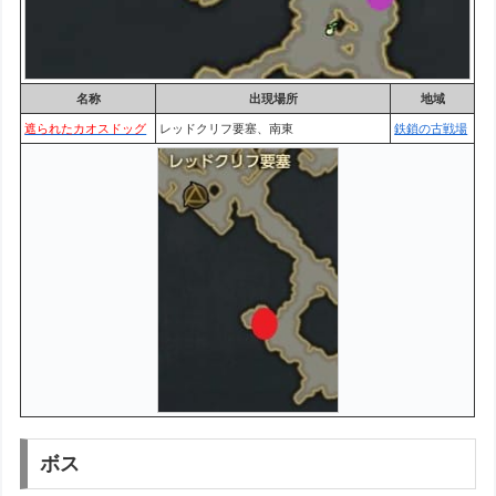
名称
出現場所
地域
遮られたカオスドッグ
レッドクリフ要塞、南東
鉄鎖の古戦場
ボス