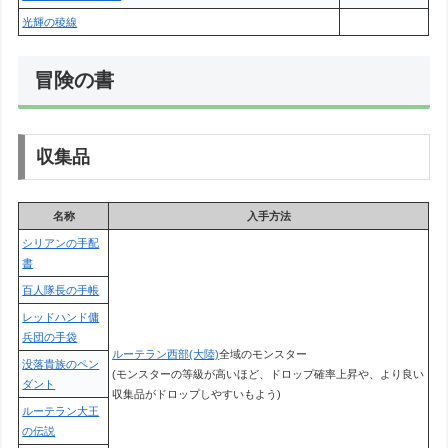
光輝の稜線
冒険の書
収集品
名称
入手方法
シリアンの手配
書
百人隊長の手帳
レッドハンド傭
兵団の手袋
ルーテラン西部(大陸)
全域のモンスター
没落貴族のペン
(モンスターの等級が高いほど、ドロップ確率上昇や、より良い
ダント
収集品がドロップしやすいもよう)
ルーテラン大王
の伝説