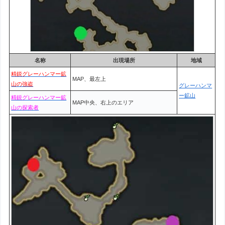
名称
出現場所
地域
精鋭グレーハンマー鉱
MAP、最左上
山の強盗
グレーハンマ
ー鉱山
精鋭グレーハンマー鉱
MAP中央、右上のエリア
山の探索者