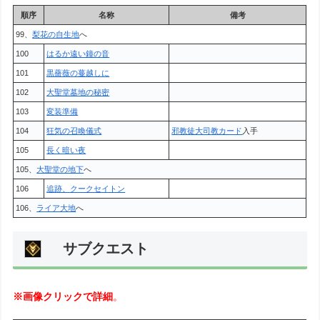
順序
名称
備考
99、
梨花の自生地
へ
100
はるか遠い鐘の音
101
黒薔薇の蔓越しに
102
大聖堂墓地の秘密
103
変装準備
104
狂気の召喚儀式
邪教徒大司教カード
入手
105
長く暗い夜
105、
大聖堂の地下
へ
106
追跡、クークセイトン
106、
ライア大地
へ
サブクエスト
※画像クリックで詳細
。