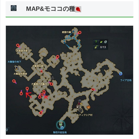
MAP&モココの種