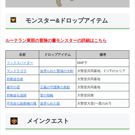
モンスター&ドロップアイテム
ルーテラン東部の冒険の書モンスターの詳細はこちら
名前
ドロップアイテム
備考
フックスパイダー
MAP下
マンドラゴラ
血塗られた聖域の大剣
大聖堂共同墓地、1つ下のエリア
邪教徒信者
大聖堂共同墓地
墓守の霊
正義の守護隊の肩鎧
大聖堂共同墓地
邪教徒伝道師
鷲の指輪
大聖堂回廊
不完全な副産物の塊
血塗られた鎧
大聖堂大堂(一度のみ?)
メインクエスト