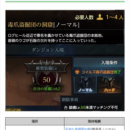
場所
期待報酬
不吉な盗掘団の鎧
(難易度ノーマル)