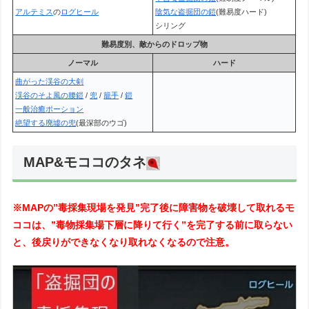
アルテミス
の
ログヒール
陰気な盗掘団の鎧
(難易度ハード)
シリング
難易度別、敵からのドロップ物
ノーマル
ハード
曲がった渓谷の大剣
渓谷のそよ風の腰鎧
/
兜
/
籠手
/
鎧
一般治癒ポーション
絶望する廃墟の兜
(最深部のウゴ)
MAP&モココのタネ
※MAPの”毒採集現場を発見”完了後に障害物を破壊して取れるモ
ココは、”毒物採集場下層に降りて行く”を完了する前に取らない
と、後戻りができなくなり取れなくなるので注意。