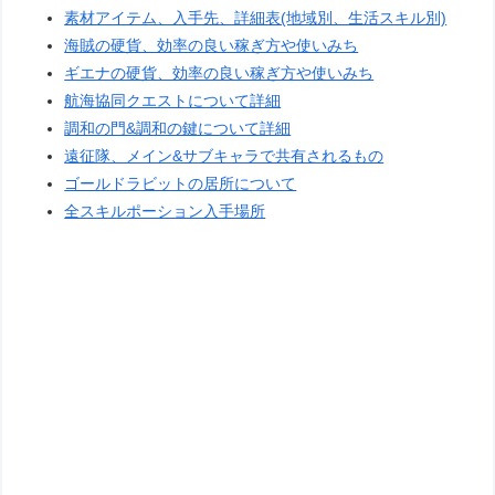
素材アイテム、入手先、詳細表(地域別、生活スキル別)
海賊の硬貨、効率の良い稼ぎ方や使いみち
ギエナの硬貨、効率の良い稼ぎ方や使いみち
航海協同クエストについて詳細
調和の門&調和の鍵について詳細
遠征隊、メイン&サブキャラで共有されるもの
ゴールドラビットの居所について
全スキルポーション入手場所