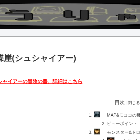
蝶崖(シュシャイアー)
シャイアーの冒険の書、詳細はこちら
目次
MAP&モココの
ビューポイント
モンスター&ド