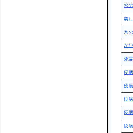
氷
美
氷
な
死
疫
疫
疫
疫
疫