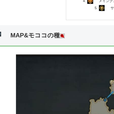
メインク
MAP&モココの種