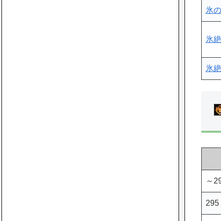
氷
氷
氷
～2
295