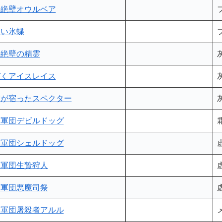
の絶壁オウルベア
しい氷蝶
の絶壁の精霊
びくアイスレイス
霊が宿ったスペクター
病軍団デビルドッグ
病軍団シェルドッグ
病軍団生贄狩人
病軍団悪魔司祭
病軍団屠殺者アルル