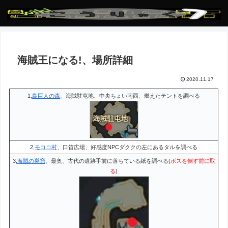
海賊王になる!、場所詳細
2020.11.17
1,
島巨人の森
、海賊駐屯地、中央ちょい南西、燃えたテントを調べる
2,
モココ村
、口笛広場、好感度NPCダククの左にあるタルを調べる
3,
海賊の巣窟
、最奥、古代の遺跡手前に落ちている紙を調べる(
ボスを倒す前に取
る
)