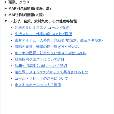
職業、クラス
MAP別詳細情報(航海、島)
MAP別詳細情報(大陸)
Lv上げ、金策、素材集め、その他攻略情報
効率の良いオススメ ゴールド稼ぎ
生活スキル、効率の良いLv上げ場所
素材アイテム、入手先、詳細表(地域別、生活スキル別)
海賊の硬貨、効率の良い稼ぎ方や使いみち
ギエナの硬貨、効率の良い稼ぎ方や使いみち
航海協同クエストについて詳細
調和の門&調和の鍵について詳細
遠征隊、メイン&サブキャラで共有されるもの
ゴールドラビットの居所について
全スキルポーション入手場所