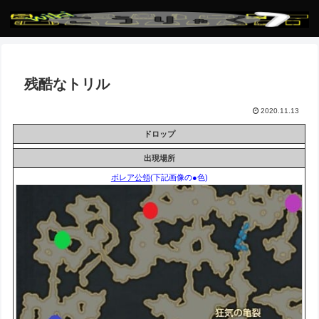
残酷なトリル
2020.11.13
ドロップ
出現場所
ボレア公領
(下記画像の●色)