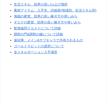
生活スキル、効率の良いLv上げ場所
素材アイテム、入手先、詳細表(地域別、生活スキル別)
海賊の硬貨、効率の良い稼ぎ方や使いみち
ギエナの硬貨、効率の良い稼ぎ方や使いみち
航海協同クエストについて詳細
調和の門&調和の鍵について詳細
遠征隊、メイン&サブキャラで共有されるもの
ゴールドラビットの居所について
全スキルポーション入手場所