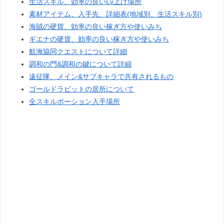
生活スキル、効率の良いLv上げ場所
素材アイテム、入手先、詳細表(地域別、生活スキル別)
海賊の硬貨、効率の良い稼ぎ方や使いみち
ギエナの硬貨、効率の良い稼ぎ方や使いみち
航海協同クエストについて詳細
調和の門&調和の鍵について詳細
遠征隊、メイン&サブキャラで共有されるもの
ゴールドラビットの居所について
全スキルポーション入手場所