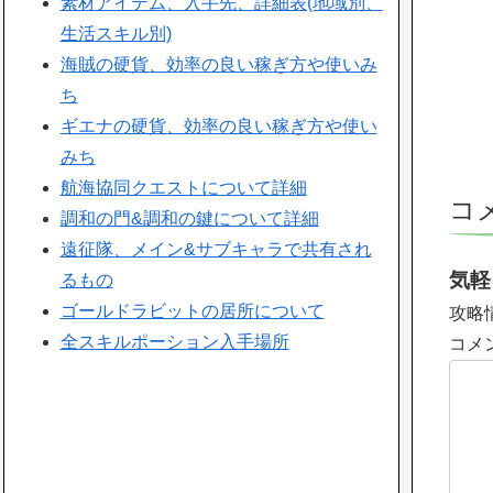
素材アイテム、入手先、詳細表(地域別、
生活スキル別)
海賊の硬貨、効率の良い稼ぎ方や使いみ
ち
ギエナの硬貨、効率の良い稼ぎ方や使い
みち
航海協同クエストについて詳細
コ
調和の門&調和の鍵について詳細
遠征隊、メイン&サブキャラで共有され
気軽
るもの
ゴールドラビットの居所について
攻略
全スキルポーション入手場所
コメ