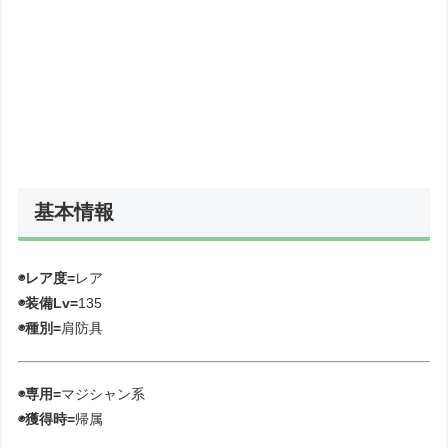
基本情報
◉レア度=
レア
◉装備Lv=
135
◉種別=
肩防具
◉専用=
マジシャン系
◉獲得時=
帰属