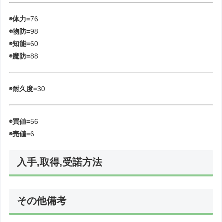
◉体力=
76
◉物防=
98
◉知能=
60
◉魔防=
88
◉耐久度=
30
◉買値=
56
◉売値=
6
入手,取得,受諾方法
その他備考