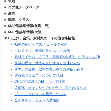
領地
その他データベース
装備
職業、クラス
MAP別詳細情報(航海、島)
MAP別詳細情報(大陸)
Lv上げ、金策、素材集め、その他攻略情報
効率の良いオススメ ゴールド稼ぎ
生活スキル、効率の良いLv上げ場所
素材アイテム、入手先、詳細表(地域別、生活スキル別)
海賊の硬貨、効率の良い稼ぎ方や使いみち
ギエナの硬貨、効率の良い稼ぎ方や使いみち
航海協同クエストについて詳細
調和の門&調和の鍵について詳細
遠征隊、メイン&サブキャラで共有されるもの
ゴールドラビットの居所について
全スキルポーション入手場所