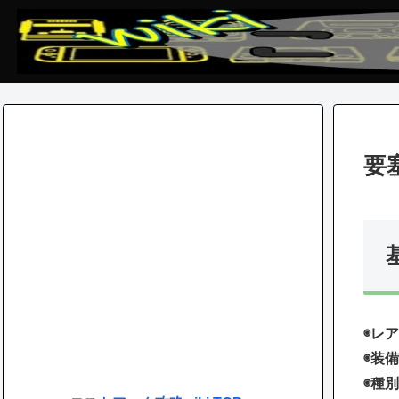
要
◉レア
◉装備
◉種別