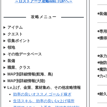
～ロストアーク攻略wiki TOPへ～
◉装備
攻略メニュー
アイテム
◉専用
クエスト
◉獲得
収集ポイント
領地
その他データベース
◉体力
装備
◉物防
職業、クラス
◉魔防
MAP別詳細情報(航海、島)
◉力=
MAP別詳細情報(大陸)
Lv上げ、金策、素材集め、その他攻略情報
◉耐久
効率の良いオススメ ゴールド稼ぎ
生活スキル、効率の良いLv上げ場所