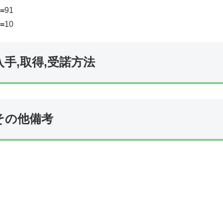
=
91
=
10
入手,取得,受諾方法
その他備考