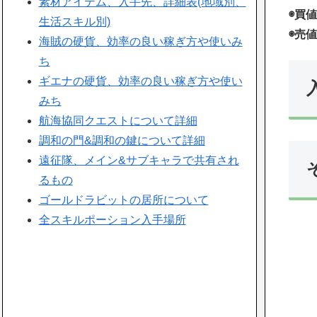
素材アイテム、入手先、詳細表(地域別、
◉買値
生活スキル別)
◉売値
海賊の硬貨、効率の良い稼ぎ方や使いみ
ち
ギエナの硬貨、効率の良い稼ぎ方や使い
みち
航海協同クエストについて詳細
調和の門&調和の鍵について詳細
遠征隊、メイン&サブキャラで共有され
るもの
ゴールドラビットの居所について
全スキルポーション入手場所