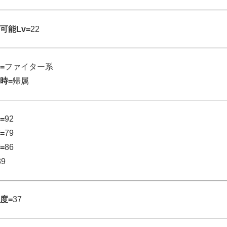
可能Lv=
22
=
ファイター系
時=
帰属
=
92
=
79
=
86
39
度=
37