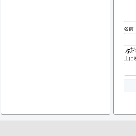
名前
上に