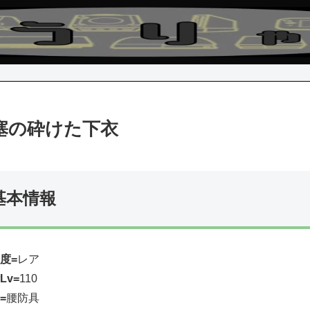
塞の砕けた下衣
基本情報
度=
レア
Lv=
110
=
腰防具