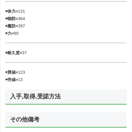
◉体力=
131
◉物防=
364
◉魔防=
397
◉力=
90
◉耐久度=
37
◉買値=
123
◉売値=
13
入手,取得,受諾方法
その他備考