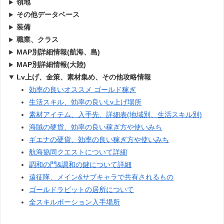
領地
その他データベース
装備
職業、クラス
MAP別詳細情報(航海、島)
MAP別詳細情報(大陸)
Lv上げ、金策、素材集め、その他攻略情報
効率の良いオススメ ゴールド稼ぎ
生活スキル、効率の良いLv上げ場所
素材アイテム、入手先、詳細表(地域別、生活スキル別)
海賊の硬貨、効率の良い稼ぎ方や使いみち
ギエナの硬貨、効率の良い稼ぎ方や使いみち
航海協同クエストについて詳細
調和の門&調和の鍵について詳細
遠征隊、メイン&サブキャラで共有されるもの
ゴールドラビットの居所について
全スキルポーション入手場所