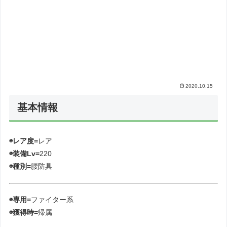
2020.10.15
基本情報
◉レア度=
レア
◉装備Lv=
220
◉種別=
腰防具
◉専用=
ファイター系
◉獲得時=
帰属