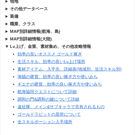
領地
その他データベース
装備
職業、クラス
MAP別詳細情報(航海、島)
MAP別詳細情報(大陸)
Lv上げ、金策、素材集め、その他攻略情報
効率の良いオススメ ゴールド稼ぎ
生活スキル、効率の良いLv上げ場所
素材アイテム、入手先、詳細表(地域別、生活スキル別)
海賊の硬貨、効率の良い稼ぎ方や使いみち
ギエナの硬貨、効率の良い稼ぎ方や使いみち
航海協同クエストについて詳細
調和の門&調和の鍵について詳細
遠征隊、メイン&サブキャラで共有されるもの
ゴールドラビットの居所について
全スキルポーション入手場所