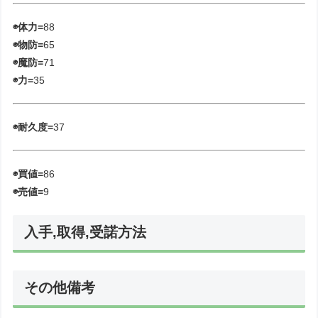
◉体力=
88
◉物防=
65
◉魔防=
71
◉力=
35
◉耐久度=
37
◉買値=
86
◉売値=
9
入手,取得,受諾方法
その他備考