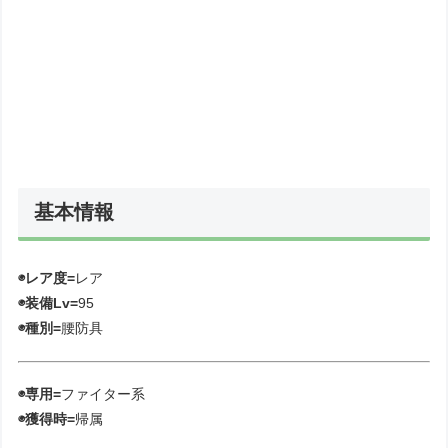
基本情報
◉レア度=
レア
◉装備Lv=
95
◉種別=
腰防具
◉専用=
ファイター系
◉獲得時=
帰属