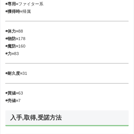
◉専用=
ファイター系
◉獲得時=
帰属
◉体力=
88
◉物防=
178
◉魔防=
160
◉力=
83
◉耐久度=
31
◉買値=
63
◉売値=
7
入手,取得,受諾方法