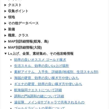
クエスト
収集ポイント
領地
その他データベース
装備
職業、クラス
MAP別詳細情報(航海、島)
MAP別詳細情報(大陸)
Lv上げ、金策、素材集め、その他攻略情報
効率の良いオススメ ゴールド稼ぎ
生活スキル、効率の良いLv上げ場所
素材アイテム、入手先、詳細表(地域別、生活スキル別)
海賊の硬貨、効率の良い稼ぎ方や使いみち
ギエナの硬貨、効率の良い稼ぎ方や使いみち
航海協同クエストについて詳細
調和の門&調和の鍵について詳細
遠征隊、メイン&サブキャラで共有されるもの
ゴールドラビットの居所について