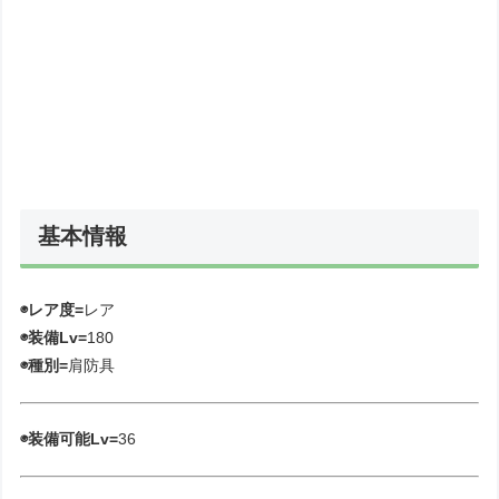
基本情報
◉レア度=
レア
◉装備Lv=
180
◉種別=
肩防具
◉装備可能Lv=
36