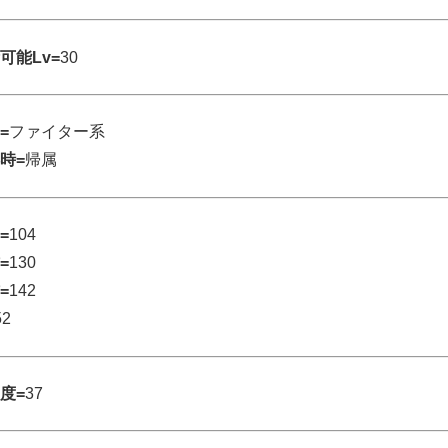
可能Lv=
30
=
ファイター系
時=
帰属
=
104
=
130
=
142
52
度=
37