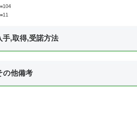
=
104
=
11
入手,取得,受諾方法
その他備考