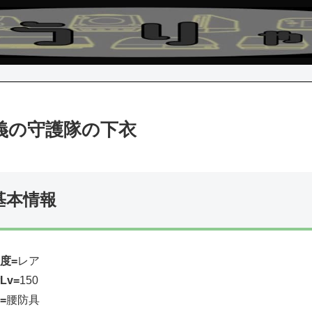
義の守護隊の下衣
基本情報
度=
レア
Lv=
150
=
腰防具