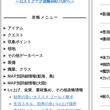
～ロストアーク攻略wiki TOPへ～
◉装備
攻略メニュー
アイテム
◉専用
クエスト
◉獲得
収集ポイント
領地
その他データベース
◉体力
装備
◉物防
職業、クラス
◉魔防
MAP別詳細情報(航海、島)
◉力=
MAP別詳細情報(大陸)
Lv上げ、金策、素材集め、その他攻略情報
◉耐久
効率の良いオススメ ゴールド稼ぎ
生活スキル、効率の良いLv上げ場所