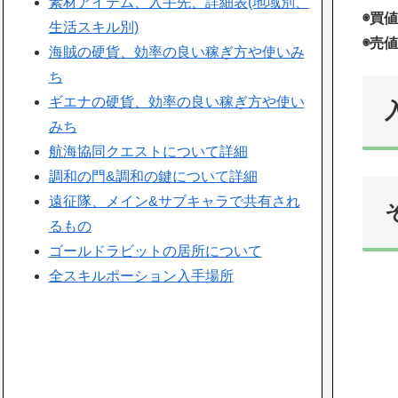
素材アイテム、入手先、詳細表(地域別、
◉買値
生活スキル別)
◉売値
海賊の硬貨、効率の良い稼ぎ方や使いみ
ち
ギエナの硬貨、効率の良い稼ぎ方や使い
みち
航海協同クエストについて詳細
調和の門&調和の鍵について詳細
遠征隊、メイン&サブキャラで共有され
るもの
ゴールドラビットの居所について
全スキルポーション入手場所