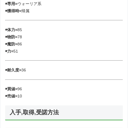
◉専用=
ウォーリア系
◉獲得時=
帰属
◉体力=
85
◉物防=
78
◉魔防=
86
◉力=
51
◉耐久度=
36
◉買値=
96
◉売値=
10
入手,取得,受諾方法