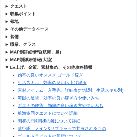
クエスト
収集ポイント
領地
その他データベース
装備
職業、クラス
MAP別詳細情報(航海、島)
MAP別詳細情報(大陸)
Lv上げ、金策、素材集め、その他攻略情報
効率の良いオススメ ゴールド稼ぎ
生活スキル、効率の良いLv上げ場所
素材アイテム、入手先、詳細表(地域別、生活スキル別)
海賊の硬貨、効率の良い稼ぎ方や使いみち
ギエナの硬貨、効率の良い稼ぎ方や使いみち
航海協同クエストについて詳細
調和の門&調和の鍵について詳細
遠征隊、メイン&サブキャラで共有されるもの
ゴールドラビットの居所について