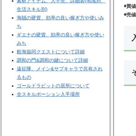
素材アイテム、入手先、詳細表(地域別、
◉買値
生活スキル別)
◉売値
海賊の硬貨、効率の良い稼ぎ方や使いみ
ち
ギエナの硬貨、効率の良い稼ぎ方や使い
みち
航海協同クエストについて詳細
調和の門&調和の鍵について詳細
遠征隊、メイン&サブキャラで共有され
るもの
ゴールドラビットの居所について
全スキルポーション入手場所