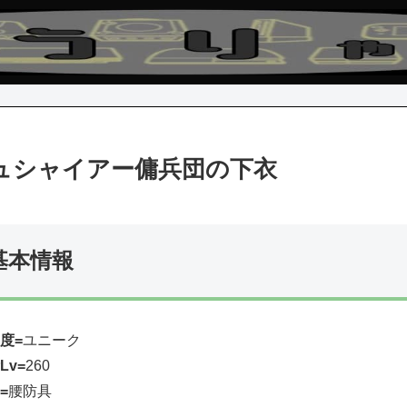
ュシャイアー傭兵団の下衣
基本情報
度=
ユニーク
Lv=
260
=
腰防具