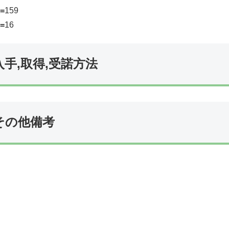
=
159
=
16
入手,取得,受諾方法
その他備考