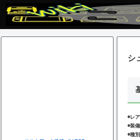
シ
◉レア
◉装備
◉種別