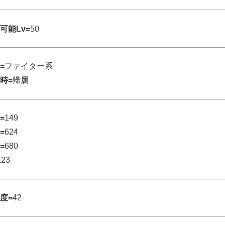
可能Lv=
50
=
ファイター系
時=
帰属
=
149
=
624
=
680
123
度=
42