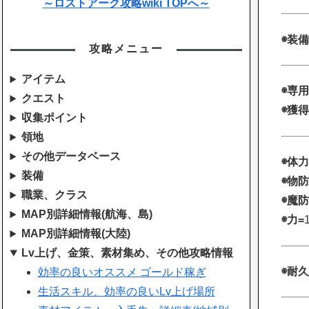
～ロストアーク攻略wiki TOPへ～
◉装備
攻略メニュー
アイテム
◉専用
クエスト
◉獲得
収集ポイント
領地
その他データベース
◉体力
装備
◉物防
職業、クラス
◉魔防
MAP別詳細情報(航海、島)
◉力=
MAP別詳細情報(大陸)
Lv上げ、金策、素材集め、その他攻略情報
◉耐久
効率の良いオススメ ゴールド稼ぎ
生活スキル、効率の良いLv上げ場所