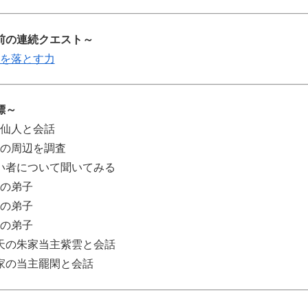
前の連続クエスト～
を落とす力
標～
画仙人と会話
家の周辺を調査
い者について聞いてみる
家の弟子
家の弟子
家の弟子
天の朱家当主紫雲と会話
家の当主罷閑と会話