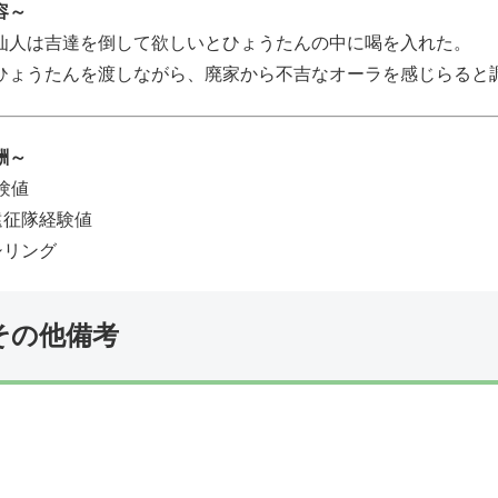
容～
仙人は吉達を倒して欲しいとひょうたんの中に喝を入れた。
ひょうたんを渡しながら、廃家から不吉なオーラを感じらると
酬～
験値
6遠征隊経験値
シリング
その他備考