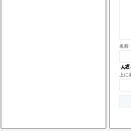
名前
上に