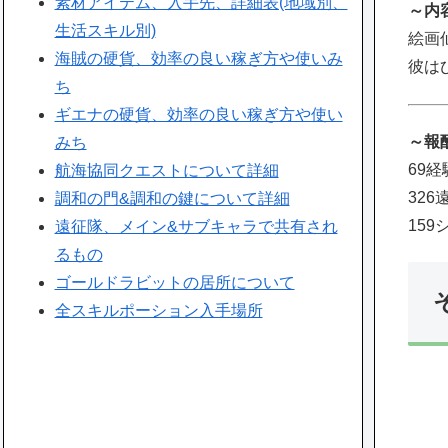
素材アイテム、入手先、詳細表(地域別、
～内
生活スキル別)
絵画
海賊の硬貨、効率の良い稼ぎ方や使いみ
彼は
ち
ギエナの硬貨、効率の良い稼ぎ方や使い
～報
みち
69経
航海協同クエストについて詳細
32
調和の門&調和の鍵について詳細
159
遠征隊、メイン&サブキャラで共有され
るもの
ゴールドラビットの居所について
全スキルポーション入手場所