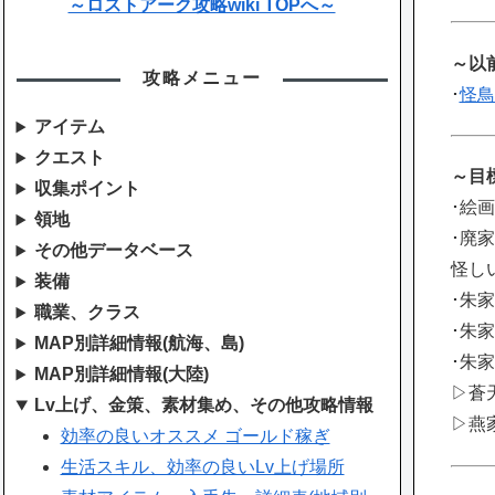
～ロストアーク攻略wiki TOPへ～
～以
攻略メニュー
･
怪鳥
アイテム
クエスト
～目
収集ポイント
･絵
領地
･廃
その他データベース
怪し
装備
･朱
職業、クラス
･朱
MAP別詳細情報(航海、島)
･朱
MAP別詳細情報(大陸)
▷蒼
Lv上げ、金策、素材集め、その他攻略情報
▷燕
効率の良いオススメ ゴールド稼ぎ
生活スキル、効率の良いLv上げ場所