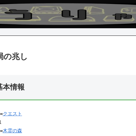
局の兆し
基本情報
=
クエスト
1
=
木霊の森