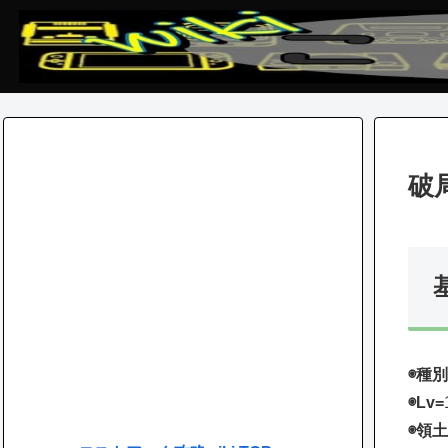
破
◉種別
◉Lv=
◉領土