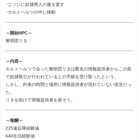
･ニソンに奴隷商人の服を渡す
･カルトヘルツの中に移動
～開始NPC～
黎明団リタ
～内容～
カルトヘルツで会った黎明団リタは匿名の情報提供者からこの島
で奴隷取引が行われているとの手紙を受け取ったという。
しかし、約束の時間と場所に情報提供者が現れていない状況だっ
た。
リタを助けて情報提供者を探そう。
～報酬～
225遠征隊経験値
640生活経験値