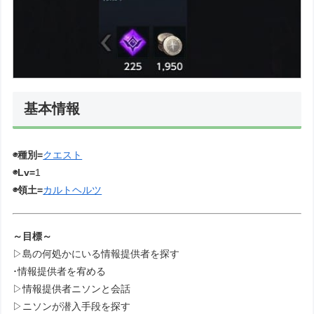
基本情報
◉種別=
クエスト
◉Lv=
1
◉領土=
カルトヘルツ
～目標～
▷島の何処かにいる情報提供者を探す
･情報提供者を宥める
▷情報提供者ニソンと会話
▷ニソンが潜入手段を探す