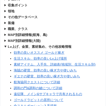
収集ポイント
領地
その他データベース
装備
職業、クラス
MAP別詳細情報(航海、島)
MAP別詳細情報(大陸)
Lv上げ、金策、素材集め、その他攻略情報
効率の良いオススメ ゴールド稼ぎ
生活スキル、効率の良いLv上げ場所
素材アイテム、入手先、詳細表(地域別、生活スキル別)
海賊の硬貨、効率の良い稼ぎ方や使いみち
ギエナの硬貨、効率の良い稼ぎ方や使いみち
航海協同クエストについて詳細
調和の門&調和の鍵について詳細
遠征隊、メイン&サブキャラで共有されるもの
ゴールドラビットの居所について
全スキルポーション入手場所