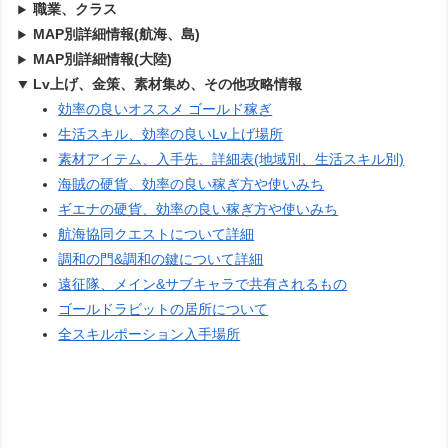
職業、クラス
MAP別詳細情報(航海、島)
MAP別詳細情報(大陸)
Lv上げ、金策、素材集め、その他攻略情報
効率の良いオススメ ゴールド稼ぎ
生活スキル、効率の良いLv上げ場所
素材アイテム、入手先、詳細表(地域別、生活スキル別)
海賊の硬貨、効率の良い稼ぎ方や使いみち
ギエナの硬貨、効率の良い稼ぎ方や使いみち
航海協同クエストについて詳細
調和の門&調和の鍵について詳細
遠征隊、メイン&サブキャラで共有されるもの
ゴールドラビットの居所について
全スキルポーション入手場所