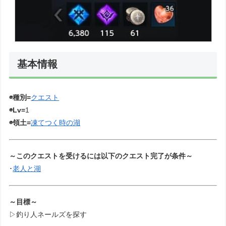
基本情報
◉種別=
クエスト
◉Lv=
1
◉領土=
凍てつく時の湖
～このクエストを受けるには以下のクエスト完了が条件～
･
老人と湖
～目標～
▷釣り人ネールズを探す