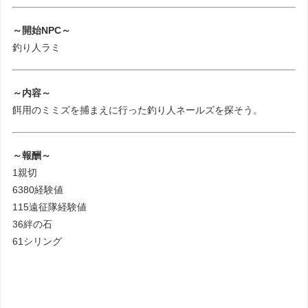
～開始NPC～
釣り人ラミ
～内容～
餌用のミミズを捕まえに行った釣り人ネールズを探そう。
～報酬～
1親切
6380経験値
115遠征隊経験値
36絆の石
61シリング