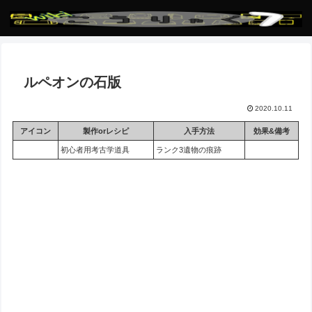
ルペオンの石版
2020.10.11
アイコン
製作orレシピ
入手方法
効果&備考
初心者用考古学道具
ランク3遺物の痕跡