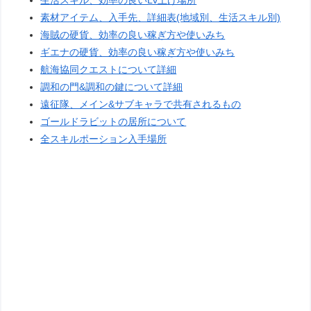
素材アイテム、入手先、詳細表(地域別、生活スキル別)
海賊の硬貨、効率の良い稼ぎ方や使いみち
ギエナの硬貨、効率の良い稼ぎ方や使いみち
航海協同クエストについて詳細
調和の門&調和の鍵について詳細
遠征隊、メイン&サブキャラで共有されるもの
ゴールドラビットの居所について
全スキルポーション入手場所