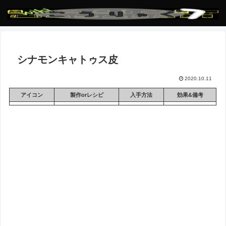
シナモンキャトゥス皮
2020.10.11
アイコン
製作orレシピ
入手方法
効果&備考