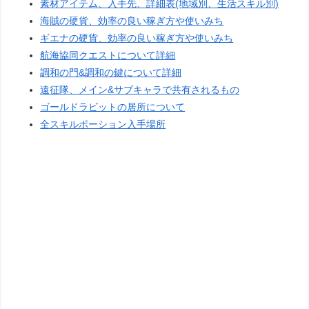
素材アイテム、入手先、詳細表(地域別、生活スキル別)
海賊の硬貨、効率の良い稼ぎ方や使いみち
ギエナの硬貨、効率の良い稼ぎ方や使いみち
航海協同クエストについて詳細
調和の門&調和の鍵について詳細
遠征隊、メイン&サブキャラで共有されるもの
ゴールドラビットの居所について
全スキルポーション入手場所