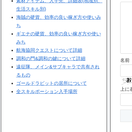
素材アイテム、入手先、詳細表(地域別、
生活スキル別)
海賊の硬貨、効率の良い稼ぎ方や使いみ
ち
ギエナの硬貨、効率の良い稼ぎ方や使い
みち
航海協同クエストについて詳細
調和の門&調和の鍵について詳細
名前
遠征隊、メイン&サブキャラで共有され
るもの
ゴールドラビットの居所について
上に
全スキルポーション入手場所