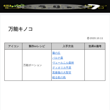
万能キノコ
2020.10.11
アイコン
製作orレシピ
入手方法
効果&備考
藤の丘
パルナ森
ヴェールニル森林
万能ポーション
ディオリカ平原
黒薔薇の大聖堂
眠る歌の島