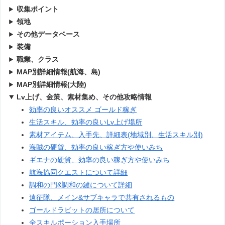
収集ポイント
領地
その他データベース
装備
職業、クラス
MAP別詳細情報(航海、島)
MAP別詳細情報(大陸)
Lv上げ、金策、素材集め、その他攻略情報
効率の良いオススメ ゴールド稼ぎ
生活スキル、効率の良いLv上げ場所
素材アイテム、入手先、詳細表(地域別、生活スキル別)
海賊の硬貨、効率の良い稼ぎ方や使いみち
ギエナの硬貨、効率の良い稼ぎ方や使いみち
航海協同クエストについて詳細
調和の門&調和の鍵について詳細
遠征隊、メイン&サブキャラで共有されるもの
ゴールドラビットの居所について
全スキルポーション入手場所