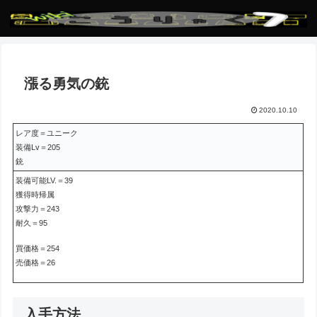
漲る勇気の銃
2020.10.10
レア度＝ユニーク
装備Lv＝205
銃
装備可能LV.＝39
獲得時帰属
攻撃力＝243
耐久＝95
買価格＝254
売価格＝26
入手方法