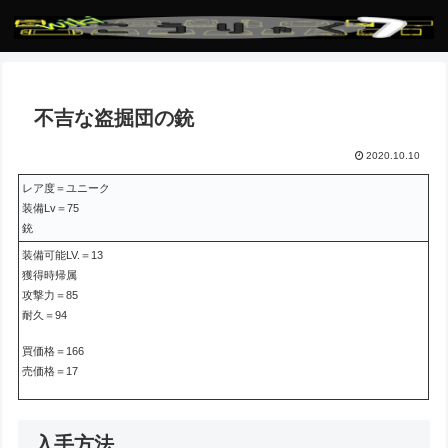
不吉な盗掘団の銃
2020.10.10
レア度＝ユニーク
装備Lv＝75
銃
装備可能LV.＝13
獲得時帰属
攻撃力＝85
耐久＝94
買価格＝166
売価格＝17
入手方法