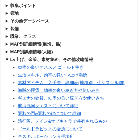
収集ポイント
領地
その他データベース
装備
職業、クラス
MAP別詳細情報(航海、島)
MAP別詳細情報(大陸)
Lv上げ、金策、素材集め、その他攻略情報
効率の良いオススメ ゴールド稼ぎ
生活スキル、効率の良いLv上げ場所
素材アイテム、入手先、詳細表(地域別、生活スキル別)
海賊の硬貨、効率の良い稼ぎ方や使いみち
ギエナの硬貨、効率の良い稼ぎ方や使いみち
航海協同クエストについて詳細
調和の門&調和の鍵について詳細
遠征隊、メイン&サブキャラで共有されるもの
ゴールドラビットの居所について
全スキルポーション入手場所