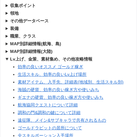
収集ポイント
領地
その他データベース
装備
職業、クラス
MAP別詳細情報(航海、島)
MAP別詳細情報(大陸)
Lv上げ、金策、素材集め、その他攻略情報
効率の良いオススメ ゴールド稼ぎ
生活スキル、効率の良いLv上げ場所
素材アイテム、入手先、詳細表(地域別、生活スキル別)
海賊の硬貨、効率の良い稼ぎ方や使いみち
ギエナの硬貨、効率の良い稼ぎ方や使いみち
航海協同クエストについて詳細
調和の門&調和の鍵について詳細
遠征隊、メイン&サブキャラで共有されるもの
ゴールドラビットの居所について
全スキルポーション入手場所