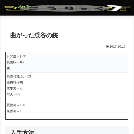
曲がった渓谷の銃
2020.10.10
レア度＝レア
装備Lv＝65
銃
装備可能LV.＝13
獲得時帰属
攻撃力＝78
耐久＝85
買価格＝130
売価格＝13
入手方法