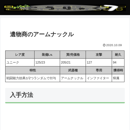
遺物商のアームナックル
2020.10.09
レア度
装備Lv.
買/売価格
攻撃
耐久
ユニーク
125/23
205/21
127
94
特性
武器種
専用
獲得時
戦闘能力効果が2つランダムで付与
アームナックル
インファイター
帰属
入手方法