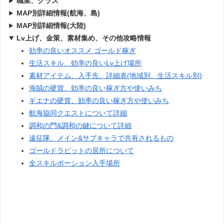
職業、クラス
MAP別詳細情報(航海、島)
MAP別詳細情報(大陸)
Lv上げ、金策、素材集め、その他攻略情報
効率の良いオススメ ゴールド稼ぎ
生活スキル、効率の良いLv上げ場所
素材アイテム、入手先、詳細表(地域別、生活スキル別)
海賊の硬貨、効率の良い稼ぎ方や使いみち
ギエナの硬貨、効率の良い稼ぎ方や使いみち
航海協同クエストについて詳細
調和の門&調和の鍵について詳細
遠征隊、メイン&サブキャラで共有されるもの
ゴールドラビットの居所について
全スキルポーション入手場所