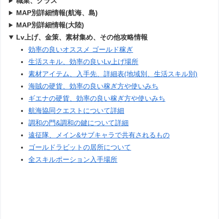
職業、クラス
MAP別詳細情報(航海、島)
MAP別詳細情報(大陸)
Lv上げ、金策、素材集め、その他攻略情報
効率の良いオススメ ゴールド稼ぎ
生活スキル、効率の良いLv上げ場所
素材アイテム、入手先、詳細表(地域別、生活スキル別)
海賊の硬貨、効率の良い稼ぎ方や使いみち
ギエナの硬貨、効率の良い稼ぎ方や使いみち
航海協同クエストについて詳細
調和の門&調和の鍵について詳細
遠征隊、メイン&サブキャラで共有されるもの
ゴールドラビットの居所について
全スキルポーション入手場所