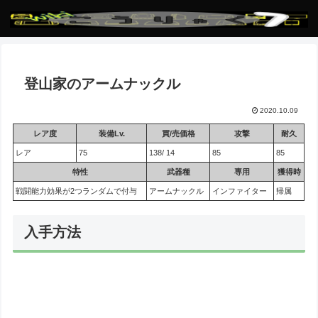
登山家のアームナックル
2020.10.09
レア度
装備Lv.
買/売価格
攻撃
耐久
レア
75
138/ 14
85
85
特性
武器種
専用
獲得時
戦闘能力効果が2つランダムで付与
アームナックル
インファイター
帰属
入手方法