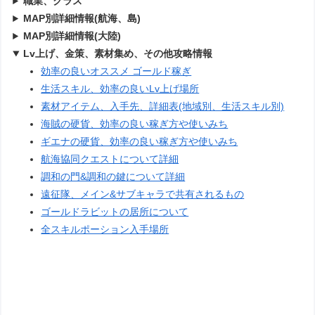
職業、クラス
MAP別詳細情報(航海、島)
MAP別詳細情報(大陸)
Lv上げ、金策、素材集め、その他攻略情報
効率の良いオススメ ゴールド稼ぎ
生活スキル、効率の良いLv上げ場所
素材アイテム、入手先、詳細表(地域別、生活スキル別)
海賊の硬貨、効率の良い稼ぎ方や使いみち
ギエナの硬貨、効率の良い稼ぎ方や使いみち
航海協同クエストについて詳細
調和の門&調和の鍵について詳細
遠征隊、メイン&サブキャラで共有されるもの
ゴールドラビットの居所について
全スキルポーション入手場所