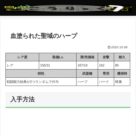
血塗られた聖域のハープ
2020.10.09
レア度
装備Lv.
買/売価格
攻撃
耐久
レア
155/31
187/19
162
85
特性
武器種
専用
獲得時
戦闘能力効果が2つランダムで付与
ハープ
バード
帰属
入手方法