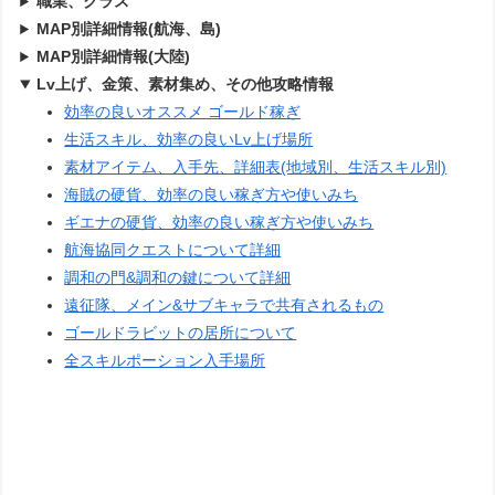
職業、クラス
MAP別詳細情報(航海、島)
MAP別詳細情報(大陸)
Lv上げ、金策、素材集め、その他攻略情報
効率の良いオススメ ゴールド稼ぎ
生活スキル、効率の良いLv上げ場所
素材アイテム、入手先、詳細表(地域別、生活スキル別)
海賊の硬貨、効率の良い稼ぎ方や使いみち
ギエナの硬貨、効率の良い稼ぎ方や使いみち
航海協同クエストについて詳細
調和の門&調和の鍵について詳細
遠征隊、メイン&サブキャラで共有されるもの
ゴールドラビットの居所について
全スキルポーション入手場所