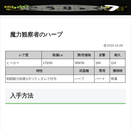
魔力観察者のハープ
2020.10.09
レア度
装備Lv.
買/売価格
攻撃
耐久
ヒーロー
170/30
389/39
184
114
特性
武器種
専用
獲得時
戦闘能力効果が2つランダムで付与
ハープ
バード
帰属
入手方法