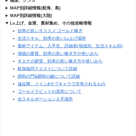
職業、クラス
MAP別詳細情報(航海、島)
MAP別詳細情報(大陸)
Lv上げ、金策、素材集め、その他攻略情報
効率の良いオススメ ゴールド稼ぎ
生活スキル、効率の良いLv上げ場所
素材アイテム、入手先、詳細表(地域別、生活スキル別)
海賊の硬貨、効率の良い稼ぎ方や使いみち
ギエナの硬貨、効率の良い稼ぎ方や使いみち
航海協同クエストについて詳細
調和の門&調和の鍵について詳細
遠征隊、メイン&サブキャラで共有されるもの
ゴールドラビットの居所について
全スキルポーション入手場所