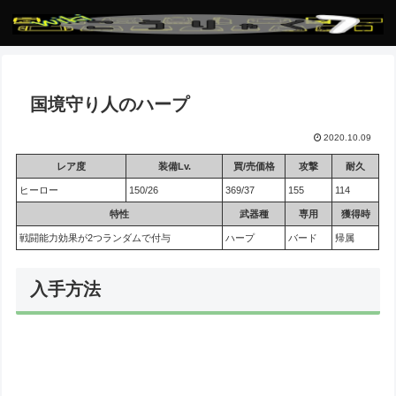
国境守り人のハープ
2020.10.09
レア度
装備Lv.
買/売価格
攻撃
耐久
ヒーロー
150/26
369/37
155
114
特性
武器種
専用
獲得時
戦闘能力効果が2つランダムで付与
ハープ
バード
帰属
入手方法