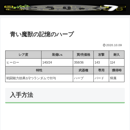
青い魔獣の記憶のハープ
2020.10.09
レア度
装備Lv.
買/売価格
攻撃
耐久
ヒーロー
140/24
358/36
143
114
特性
武器種
専用
獲得時
戦闘能力効果が2つランダムで付与
ハープ
バード
帰属
入手方法