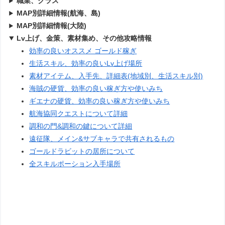
職業、クラス
MAP別詳細情報(航海、島)
MAP別詳細情報(大陸)
Lv上げ、金策、素材集め、その他攻略情報
効率の良いオススメ ゴールド稼ぎ
生活スキル、効率の良いLv上げ場所
素材アイテム、入手先、詳細表(地域別、生活スキル別)
海賊の硬貨、効率の良い稼ぎ方や使いみち
ギエナの硬貨、効率の良い稼ぎ方や使いみち
航海協同クエストについて詳細
調和の門&調和の鍵について詳細
遠征隊、メイン&サブキャラで共有されるもの
ゴールドラビットの居所について
全スキルポーション入手場所