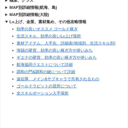
職業、クラス
MAP別詳細情報(航海、島)
MAP別詳細情報(大陸)
Lv上げ、金策、素材集め、その他攻略情報
効率の良いオススメ ゴールド稼ぎ
生活スキル、効率の良いLv上げ場所
素材アイテム、入手先、詳細表(地域別、生活スキル別)
海賊の硬貨、効率の良い稼ぎ方や使いみち
ギエナの硬貨、効率の良い稼ぎ方や使いみち
航海協同クエストについて詳細
調和の門&調和の鍵について詳細
遠征隊、メイン&サブキャラで共有されるもの
ゴールドラビットの居所について
全スキルポーション入手場所