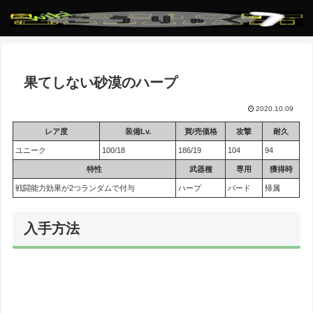
果てしない砂漠のハープ
2020.10.09
レア度
装備Lv.
買/売価格
攻撃
耐久
ユニーク
100/18
186/19
104
94
特性
武器種
専用
獲得時
戦闘能力効果が2つランダムで付与
ハープ
バード
帰属
入手方法