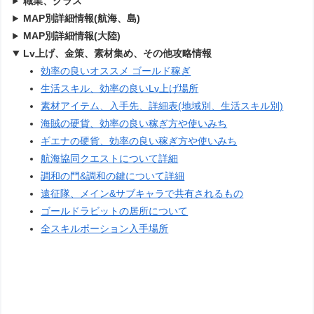
職業、クラス
MAP別詳細情報(航海、島)
MAP別詳細情報(大陸)
Lv上げ、金策、素材集め、その他攻略情報
効率の良いオススメ ゴールド稼ぎ
生活スキル、効率の良いLv上げ場所
素材アイテム、入手先、詳細表(地域別、生活スキル別)
海賊の硬貨、効率の良い稼ぎ方や使いみち
ギエナの硬貨、効率の良い稼ぎ方や使いみち
航海協同クエストについて詳細
調和の門&調和の鍵について詳細
遠征隊、メイン&サブキャラで共有されるもの
ゴールドラビットの居所について
全スキルポーション入手場所