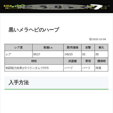
黒いメラヘビのハープ
2020.10.09
レア度
装備Lv.
買/売価格
攻撃
耐久
レア
85/17
145/15
92
85
特性
武器種
専用
獲得時
戦闘能力効果が2つランダムで付与
ハープ
バード
帰属
入手方法