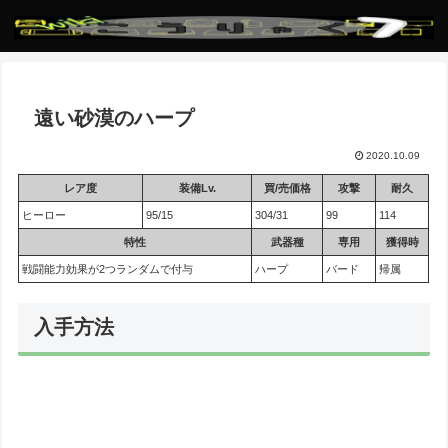
遠い砂漠のハープ
2020.10.09
レア度
装備Lv.
買/売価格
攻撃
耐久
ヒーロー
95/15
304/31
99
114
特性
武器種
専用
獲得時
戦闘能力効果が2つランダムで付与
ハープ
バード
帰属
入手方法