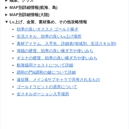
職業、クラス
MAP別詳細情報(航海、島)
MAP別詳細情報(大陸)
Lv上げ、金策、素材集め、その他攻略情報
効率の良いオススメ ゴールド稼ぎ
生活スキル、効率の良いLv上げ場所
素材アイテム、入手先、詳細表(地域別、生活スキル別)
海賊の硬貨、効率の良い稼ぎ方や使いみち
ギエナの硬貨、効率の良い稼ぎ方や使いみち
航海協同クエストについて詳細
調和の門&調和の鍵について詳細
遠征隊、メイン&サブキャラで共有されるもの
ゴールドラビットの居所について
全スキルポーション入手場所