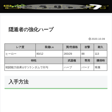
隠遁者の強化ハープ
2020.10.09
レア度
装備Lv.
買/売価格
攻撃
耐久
ヒーロー
80/12
283/29
88
113
特性
武器種
専用
獲得時
戦闘能力効果が2つランダムで付与
ハープ
バード
帰属
入手方法