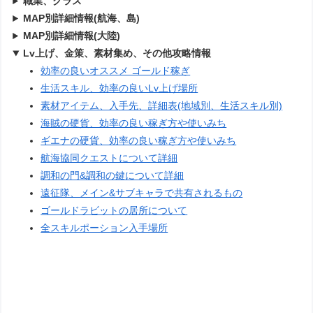
職業、クラス
MAP別詳細情報(航海、島)
MAP別詳細情報(大陸)
Lv上げ、金策、素材集め、その他攻略情報
効率の良いオススメ ゴールド稼ぎ
生活スキル、効率の良いLv上げ場所
素材アイテム、入手先、詳細表(地域別、生活スキル別)
海賊の硬貨、効率の良い稼ぎ方や使いみち
ギエナの硬貨、効率の良い稼ぎ方や使いみち
航海協同クエストについて詳細
調和の門&調和の鍵について詳細
遠征隊、メイン&サブキャラで共有されるもの
ゴールドラビットの居所について
全スキルポーション入手場所