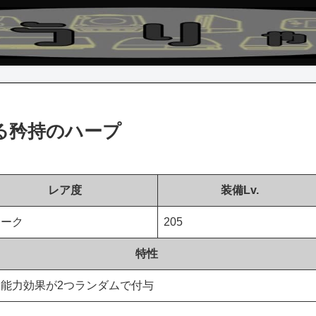
る矜持のハープ
レア度
装備Lv.
ニーク
205
特性
能力効果が2つランダムで付与