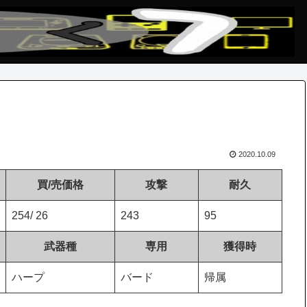
2020.10.09
買/売価格
攻撃
耐久
254/ 26
243
95
武器種
専用
獲得時
ハープ
バード
帰属