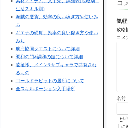
素材アイテム、入手先、詳細表(地域別、
コ
生活スキル別)
海賊の硬貨、効率の良い稼ぎ方や使いみ
気軽
ち
攻略
ギエナの硬貨、効率の良い稼ぎ方や使い
コメ
みち
航海協同クエストについて詳細
調和の門&調和の鍵について詳細
遠征隊、メイン&サブキャラで共有され
るもの
ゴールドラビットの居所について
全スキルポーション入手場所
名前
上に