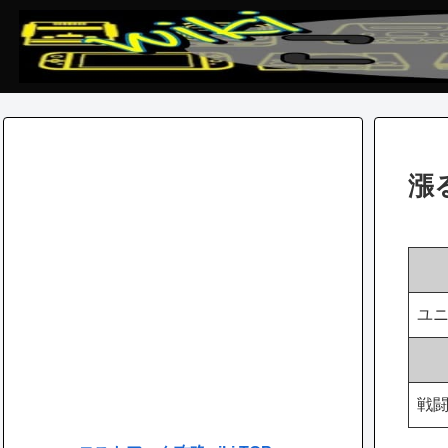
漲
ユ
戦闘