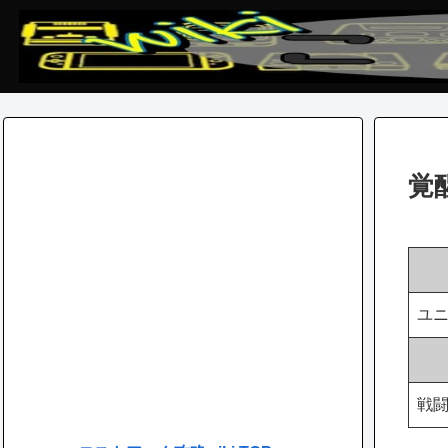
覚
ユ
戦闘