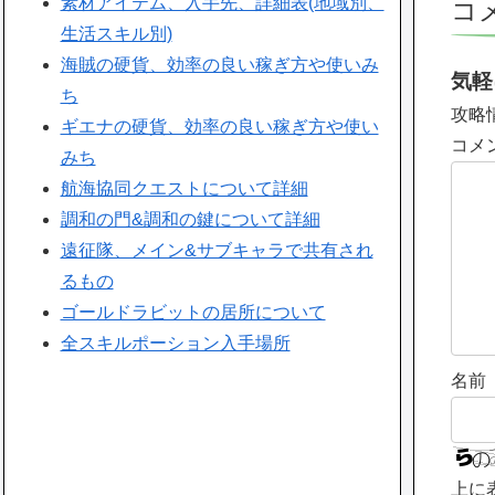
素材アイテム、入手先、詳細表(地域別、
コ
生活スキル別)
海賊の硬貨、効率の良い稼ぎ方や使いみ
気軽
ち
攻略
ギエナの硬貨、効率の良い稼ぎ方や使い
コメ
みち
航海協同クエストについて詳細
調和の門&調和の鍵について詳細
遠征隊、メイン&サブキャラで共有され
るもの
ゴールドラビットの居所について
全スキルポーション入手場所
名前
上に