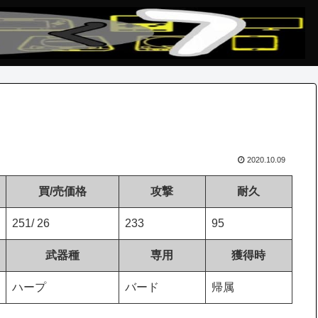
2020.10.09
買/売価格
攻撃
耐久
251/ 26
233
95
武器種
専用
獲得時
ハープ
バード
帰属