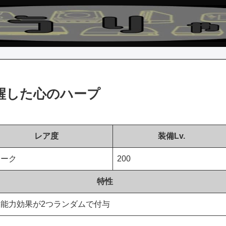
醒した心のハープ
レア度
装備Lv.
ニーク
200
特性
能力効果が2つランダムで付与