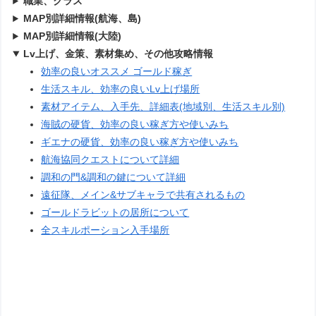
職業、クラス
MAP別詳細情報(航海、島)
MAP別詳細情報(大陸)
Lv上げ、金策、素材集め、その他攻略情報
効率の良いオススメ ゴールド稼ぎ
生活スキル、効率の良いLv上げ場所
素材アイテム、入手先、詳細表(地域別、生活スキル別)
海賊の硬貨、効率の良い稼ぎ方や使いみち
ギエナの硬貨、効率の良い稼ぎ方や使いみち
航海協同クエストについて詳細
調和の門&調和の鍵について詳細
遠征隊、メイン&サブキャラで共有されるもの
ゴールドラビットの居所について
全スキルポーション入手場所