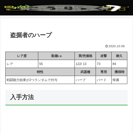
盗掘者のハープ
2020.10.09
レア度
装備Lv.
買/売価格
攻撃
耐久
レア
55
122/ 13
73
84
特性
武器種
専用
獲得時
戦闘能力効果が2つランダムで付与
ハープ
バード
帰属
入手方法