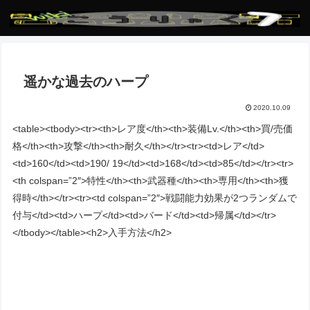
遥かな過去のハープ
2020.10.09
<table><tbody><tr><th>レア度</th><th>装備Lv.</th><th>買/売価
格</th><th>攻撃</th><th>耐久</th></tr><tr><td>レア</td>
<td>160</td><td>190/ 19</td><td>168</td><td>85</td></tr><tr>
<th colspan=”2″>特性</th><th>武器種</th><th>専用</th><th>獲
得時</th></tr><tr><td colspan=”2″>戦闘能力効果が2つランダムで
付与</td><td>ハープ</td><td>バード</td><td>帰属</td></tr>
</tbody></table><h2>入手方法</h2>