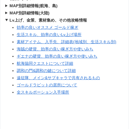
MAP別詳細情報(航海、島)
MAP別詳細情報(大陸)
Lv上げ、金策、素材集め、その他攻略情報
効率の良いオススメ ゴールド稼ぎ
生活スキル、効率の良いLv上げ場所
素材アイテム、入手先、詳細表(地域別、生活スキル別)
海賊の硬貨、効率の良い稼ぎ方や使いみち
ギエナの硬貨、効率の良い稼ぎ方や使いみち
航海協同クエストについて詳細
調和の門&調和の鍵について詳細
遠征隊、メイン&サブキャラで共有されるもの
ゴールドラビットの居所について
全スキルポーション入手場所