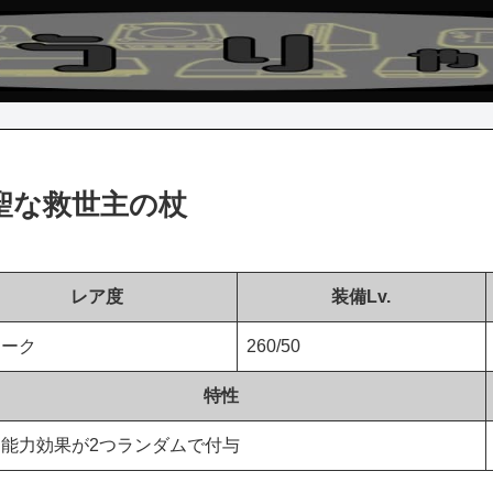
聖な救世主の杖
レア度
装備Lv.
ニーク
260/50
特性
能力効果が2つランダムで付与