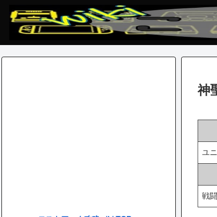
神
ユ
戦闘