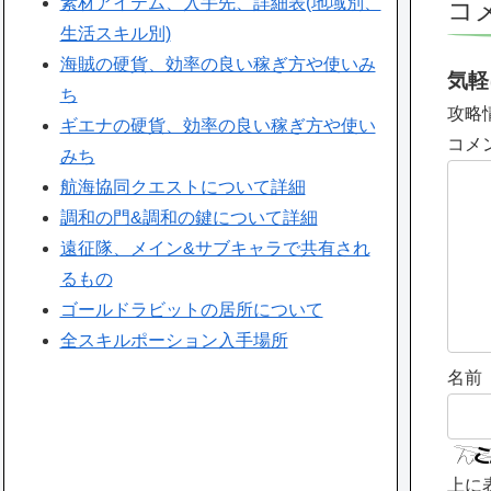
素材アイテム、入手先、詳細表(地域別、
コ
生活スキル別)
海賊の硬貨、効率の良い稼ぎ方や使いみ
気軽
ち
攻略
ギエナの硬貨、効率の良い稼ぎ方や使い
コメ
みち
航海協同クエストについて詳細
調和の門&調和の鍵について詳細
遠征隊、メイン&サブキャラで共有され
るもの
ゴールドラビットの居所について
全スキルポーション入手場所
名前
上に