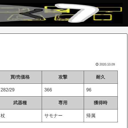
2020.10.09
買/売価格
攻撃
耐久
282/29
366
96
武器種
専用
獲得時
杖
サモナー
帰属