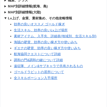
職業、クラス
MAP別詳細情報(航海、島)
MAP別詳細情報(大陸)
Lv上げ、金策、素材集め、その他攻略情報
効率の良いオススメ ゴールド稼ぎ
生活スキル、効率の良いLv上げ場所
素材アイテム、入手先、詳細表(地域別、生活スキル別)
海賊の硬貨、効率の良い稼ぎ方や使いみち
ギエナの硬貨、効率の良い稼ぎ方や使いみち
航海協同クエストについて詳細
調和の門&調和の鍵について詳細
遠征隊、メイン&サブキャラで共有されるもの
ゴールドラビットの居所について
全スキルポーション入手場所