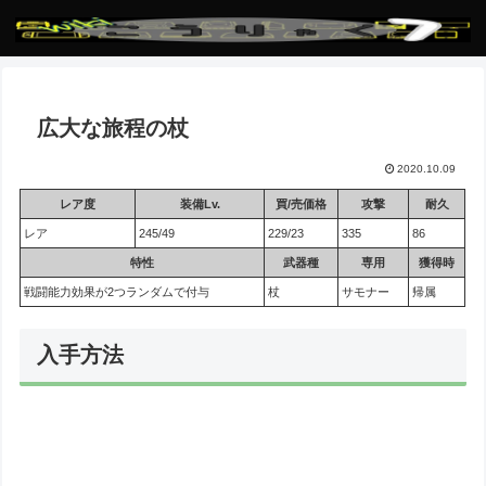
広大な旅程の杖
2020.10.09
レア度
装備Lv.
買/売価格
攻撃
耐久
レア
245/49
229/23
335
86
特性
武器種
専用
獲得時
戦闘能力効果が2つランダムで付与
杖
サモナー
帰属
入手方法