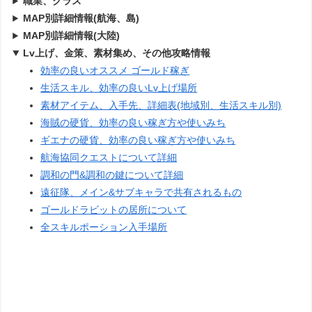
職業、クラス
MAP別詳細情報(航海、島)
MAP別詳細情報(大陸)
Lv上げ、金策、素材集め、その他攻略情報
効率の良いオススメ ゴールド稼ぎ
生活スキル、効率の良いLv上げ場所
素材アイテム、入手先、詳細表(地域別、生活スキル別)
海賊の硬貨、効率の良い稼ぎ方や使いみち
ギエナの硬貨、効率の良い稼ぎ方や使いみち
航海協同クエストについて詳細
調和の門&調和の鍵について詳細
遠征隊、メイン&サブキャラで共有されるもの
ゴールドラビットの居所について
全スキルポーション入手場所