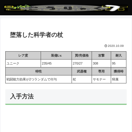
堕落した科学者の杖
2020.10.09
レア度
装備Lv.
買/売価格
攻撃
耐久
ユニーク
235/45
270/27
308
95
特性
武器種
専用
獲得時
戦闘能力効果が2つランダムで付与
杖
サモナー
帰属
入手方法