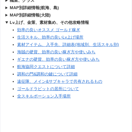
職業、クラス
MAP別詳細情報(航海、島)
MAP別詳細情報(大陸)
Lv上げ、金策、素材集め、その他攻略情報
効率の良いオススメ ゴールド稼ぎ
生活スキル、効率の良いLv上げ場所
素材アイテム、入手先、詳細表(地域別、生活スキル別)
海賊の硬貨、効率の良い稼ぎ方や使いみち
ギエナの硬貨、効率の良い稼ぎ方や使いみち
航海協同クエストについて詳細
調和の門&調和の鍵について詳細
遠征隊、メイン&サブキャラで共有されるもの
ゴールドラビットの居所について
全スキルポーション入手場所