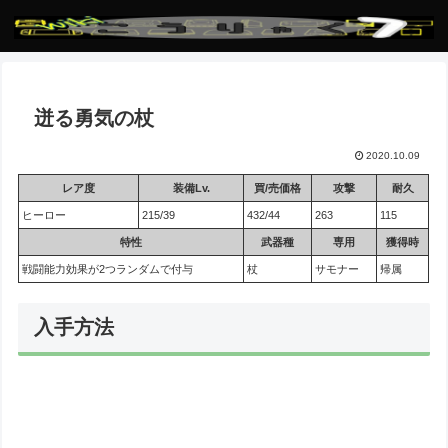
迸る勇気の杖
2020.10.09
レア度
装備Lv.
買/売価格
攻撃
耐久
ヒーロー
215/39
432/44
263
115
特性
武器種
専用
獲得時
戦闘能力効果が2つランダムで付与
杖
サモナー
帰属
入手方法