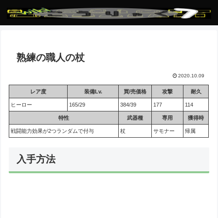
熟練の職人の杖
2020.10.09
レア度
装備Lv.
買/売価格
攻撃
耐久
ヒーロー
165/29
384/39
177
114
特性
武器種
専用
獲得時
戦闘能力効果が2つランダムで付与
杖
サモナー
帰属
入手方法