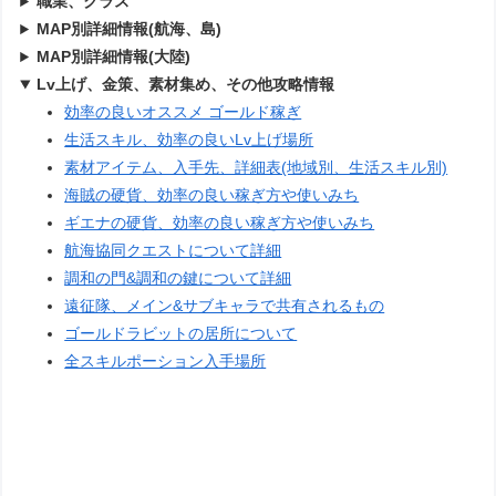
職業、クラス
MAP別詳細情報(航海、島)
MAP別詳細情報(大陸)
Lv上げ、金策、素材集め、その他攻略情報
効率の良いオススメ ゴールド稼ぎ
生活スキル、効率の良いLv上げ場所
素材アイテム、入手先、詳細表(地域別、生活スキル別)
海賊の硬貨、効率の良い稼ぎ方や使いみち
ギエナの硬貨、効率の良い稼ぎ方や使いみち
航海協同クエストについて詳細
調和の門&調和の鍵について詳細
遠征隊、メイン&サブキャラで共有されるもの
ゴールドラビットの居所について
全スキルポーション入手場所