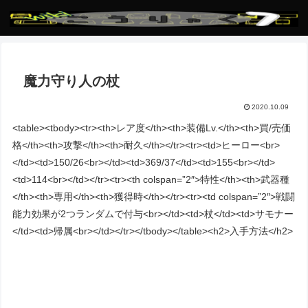
魔力守り人の杖
2020.10.09
<table><tbody><tr><th>レア度</th><th>装備Lv.</th><th>買/売価
格</th><th>攻撃</th><th>耐久</th></tr><tr><td>ヒーロー<br>
</td><td>150/26<br></td><td>369/37</td><td>155<br></td>
<td>114<br></td></tr><tr><th colspan=”2″>特性</th><th>武器種
</th><th>専用</th><th>獲得時</th></tr><tr><td colspan=”2″>戦闘
能力効果が2つランダムで付与<br></td><td>杖</td><td>サモナー
</td><td>帰属<br></td></tr></tbody></table><h2>入手方法</h2>