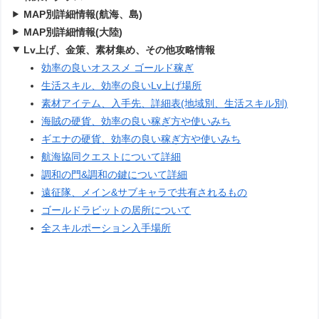
MAP別詳細情報(航海、島)
MAP別詳細情報(大陸)
Lv上げ、金策、素材集め、その他攻略情報
効率の良いオススメ ゴールド稼ぎ
生活スキル、効率の良いLv上げ場所
素材アイテム、入手先、詳細表(地域別、生活スキル別)
海賊の硬貨、効率の良い稼ぎ方や使いみち
ギエナの硬貨、効率の良い稼ぎ方や使いみち
航海協同クエストについて詳細
調和の門&調和の鍵について詳細
遠征隊、メイン&サブキャラで共有されるもの
ゴールドラビットの居所について
全スキルポーション入手場所