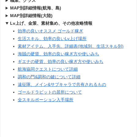
職業、クラス
MAP別詳細情報(航海、島)
MAP別詳細情報(大陸)
Lv上げ、金策、素材集め、その他攻略情報
効率の良いオススメ ゴールド稼ぎ
生活スキル、効率の良いLv上げ場所
素材アイテム、入手先、詳細表(地域別、生活スキル別)
海賊の硬貨、効率の良い稼ぎ方や使いみち
ギエナの硬貨、効率の良い稼ぎ方や使いみち
航海協同クエストについて詳細
調和の門&調和の鍵について詳細
遠征隊、メイン&サブキャラで共有されるもの
ゴールドラビットの居所について
全スキルポーション入手場所