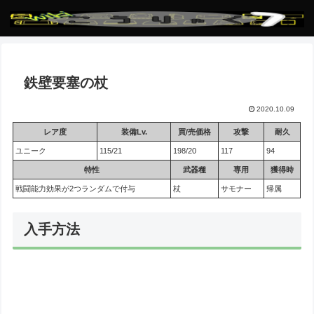
鉄壁要塞の杖
2020.10.09
レア度
装備Lv.
買/売価格
攻撃
耐久
ユニーク
115/21
198/20
117
94
特性
武器種
専用
獲得時
戦闘能力効果が2つランダムで付与
杖
サモナー
帰属
入手方法