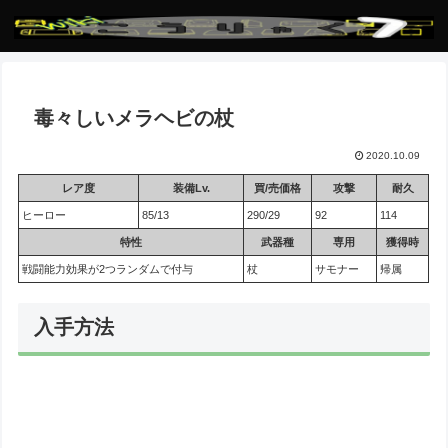
毒々しいメラヘビの杖
2020.10.09
レア度
装備Lv.
買/売価格
攻撃
耐久
ヒーロー
85/13
290/29
92
114
特性
武器種
専用
獲得時
戦闘能力効果が2つランダムで付与
杖
サモナー
帰属
入手方法