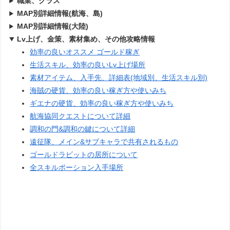
職業、クラス
MAP別詳細情報(航海、島)
MAP別詳細情報(大陸)
Lv上げ、金策、素材集め、その他攻略情報
効率の良いオススメ ゴールド稼ぎ
生活スキル、効率の良いLv上げ場所
素材アイテム、入手先、詳細表(地域別、生活スキル別)
海賊の硬貨、効率の良い稼ぎ方や使いみち
ギエナの硬貨、効率の良い稼ぎ方や使いみち
航海協同クエストについて詳細
調和の門&調和の鍵について詳細
遠征隊、メイン&サブキャラで共有されるもの
ゴールドラビットの居所について
全スキルポーション入手場所